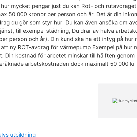
e hur mycket pengar just du kan Rot- och rutavdraget
x 50 000 kronor per person och år. Det är din inko
rag du gör som styr hur Du kan även ansöka om avd
jänst, till exempel städning, Du drar av halva arbet
per person och år). Din kund ska ha ett intyg på hur
r att ny ROT-avdrag för värmepump Exempel på hur 
: Din kostnad för arbetet minskar till hälften genom
beräknade arbetskostnaden dock maximalt 50 000 kr
lys utbildning