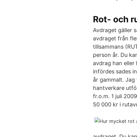
Rot- och 
Avdraget gäller s
avdraget från fle
tillsammans (RUT
person år. Du ka
avdrag han eller
infördes sades in
år gammalt. Jag t
hantverkare utför
fr.o.m. 1 juli 20
50 000 kr i ruta
avdraget. Du kan