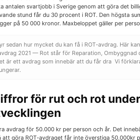
a antalen svartjobb i Sverige genom att göra det billig
krivande stund får du 30 procent i ROT. Den högsta 
ligger på 50 000 kronor. Maxbeloppet gäller per perso
tyr sedan hur mycket du kan få i ROT-avdrag. Här k
otavdrag 2021 — Rot står för Reparation, Ombyggnad
et är ett avdrag som innebär att du får dra Vi förklar
ungerar.
ffror för rut och rot unde
tvecklingen
ra avdrag för 50.000 kr per person och år. Det innebä
 att göra ROT-avdraget får inte överstiga 50.000kr p