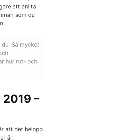
are att anlita
summan som du
n.
an du Så mycket
 och
ar hur rut- och
r 2019 –
r att det belopp
er år.