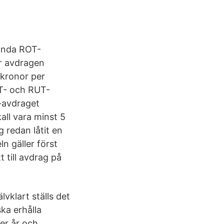
vända ROT-
år avdragen
 kronor per
OT- och RUT-
T-avdraget
all vara minst 5
g redan låtit en
n gäller först
t till avdrag på
vklart ställs det
ka erhålla
er år och