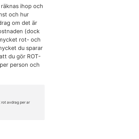
 räknas ihop och
mst och hur
rag om det är
skostnaden (dock
 mycket rot- och
mycket du sparar
 att du gör ROT-
 per person och