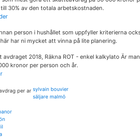
 till 30% av den totala arbetskostnaden.
der
nnan person i hushållet som uppfyller kriterierna ock
 här har ni mycket att vinna på lite planering.
t avdraget 2018, Räkna ROT - enkel kalkylato Är man
00 kronor per person och år.
r
sylvain bouvier
säljare malmö
banor
lön
il
a