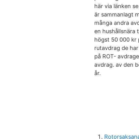
här via länken s
är sammanlagt ma
många andra avd
en hushållsnära t
högst 50 000 kr 
rutavdrag de ha
på ROT- avdraget
avdrag. av den 
år.
Rotorsaksana