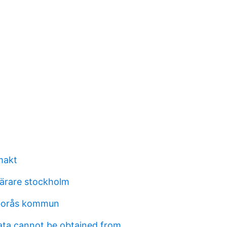
lmakt
lärare stockholm
borås kommun
ta cannot be obtained from