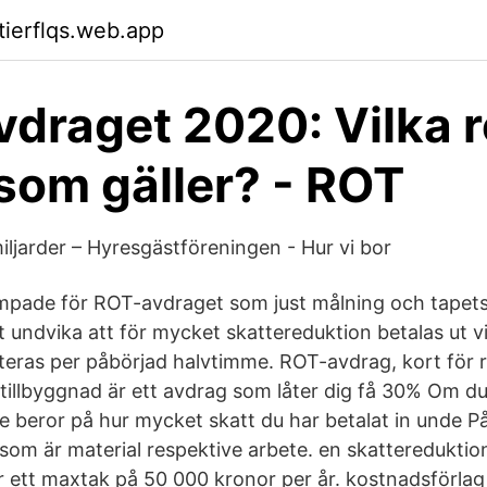
tierflqs.web.app
draget 2020: Vilka r
 som gäller? - ROT
iljarder – Hyresgästföreningen - Hur vi bor
ämpade för ROT-avdraget som just målning och tapet
 undvika att för mycket skattereduktion betalas ut vill 
iteras per påbörjad halvtimme. ROT-avdrag, kort för 
llbyggnad är ett avdrag som låter dig få 30% Om du 
te beror på hur mycket skatt du har betalat in unde P
 som är material respektive arbete. en skattereduktio
r ett maxtak på 50 000 kronor per år. kostnadsförlag