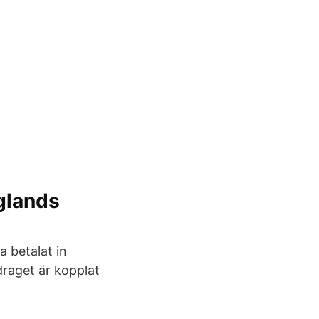
nglands
 betalat in
raget är kopplat