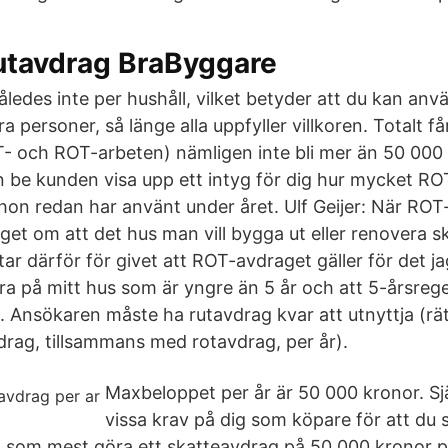
rutavdrag BraByggare
åledes inte per hushåll, vilket betyder att du kan an
ra personer, så länge alla uppfyller villkoren. Totalt f
- och ROT-arbeten) nämligen inte bli mer än 50 000
n be kunden visa upp ett intyg för dig hur mycket R
 hon redan har använt under året. Ulf Geijer: När RO
get om att det hus man vill bygga ut eller renovera sk
ar därför för givet att ROT-avdraget gäller för det ja
a på mitt hus som är yngre än 5 år och att 5-årsregel
09. Ansökaren måste ha rutavdrag kvar att utnyttja (rät
vdrag, tillsammans med rotavdrag, per år).
Maxbeloppet per år är 50 000 kronor. Själ
vissa krav på dig som köpare för att du s
 som mest göra ett skatteavdrag på 50 000 kronor p