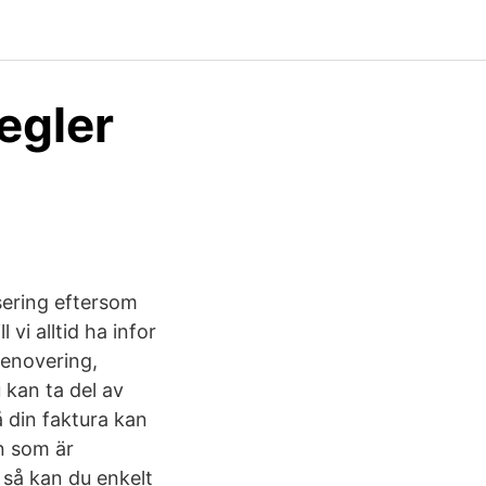
egler
sering eftersom
vi alltid ha infor
renovering,
kan ta del av
å din faktura kan
n som är
 så kan du enkelt