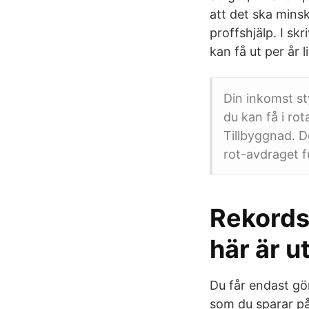
att det ska minsk
proffshjälp. I s
kan få ut per år 
Din inkomst s
du kan få i r
Tillbyggnad. D
rot-avdraget f
Rekordsi
här är u
Du får endast gö
som du sparar på