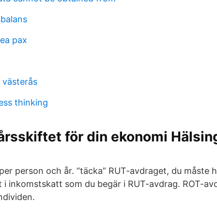
balans
kea pax
 västerås
ess thinking
 årsskiftet för din ekonomi Hälsi
per person och år. “täcka” RUT-avdraget, du måste ha
t i inkomstskatt som du begär i RUT-avdrag. ROT-avd
individen.