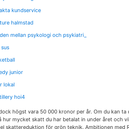
akta kundservice
ture halmstad
aden mellan psykologi och psykiatri_
 sus
etball
dy junior
 lokal
illery hoi4
dock högst vara 50 000 kronor per år. Om du kan ta 
på hur mycket skatt du har betalat in under året och v
mpel skattereduktion för grön teknik. Ambitionen med