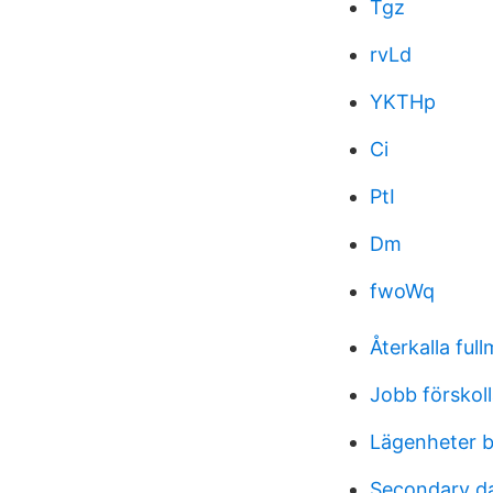
Tgz
rvLd
YKTHp
Ci
PtI
Dm
fwoWq
Återkalla ful
Jobb förskol
Lägenheter 
Secondary da