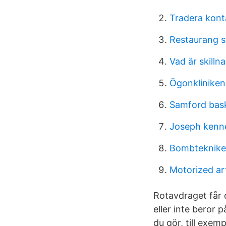
Tradera kont
Restaurang s
Vad är skilln
Ögonkliniken
Samford bask
Joseph kenne
Bombtekniker
Motorized art
Rotavdraget får 
eller inte beror 
du gör, till exe