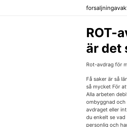
forsaljningavak
ROT-av
är det
Rot-avdrag för m
Få saker är så l
så mycket För att
Alla arbeten deb
ombyggnad och ti
avdraget eller in
du enkelt se vad
personlig och ha