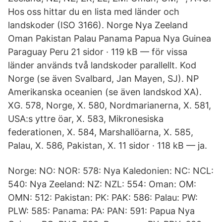
Hos oss hittar du en lista med länder och
landskoder (ISO 3166). Norge Nya Zeeland
Oman Pakistan Palau Panama Papua Nya Guinea
Paraguay Peru 21 sidor · 119 kB — för vissa
länder används två landskoder parallellt. Kod
Norge (se även Svalbard, Jan Mayen, SJ). NP
Amerikanska oceanien (se även landskod XA).
XG. 578, Norge, X. 580, Nordmarianerna, X. 581,
USA:s yttre öar, X. 583, Mikronesiska
federationen, X. 584, Marshallöarna, X. 585,
Palau, X. 586, Pakistan, X. 11 sidor · 118 kB — ja.
Norge: NO: NOR: 578: Nya Kaledonien: NC: NCL:
540: Nya Zeeland: NZ: NZL: 554: Oman: OM:
OMN: 512: Pakistan: PK: PAK: 586: Palau: PW:
PLW: 585: Panama: PA: PAN: 591: Papua Nya