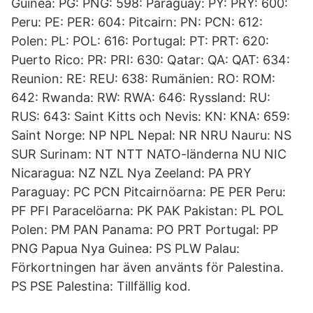
Guinea: PG: PNG: 598: Paraguay: PY: PRY: 600:
Peru: PE: PER: 604: Pitcairn: PN: PCN: 612:
Polen: PL: POL: 616: Portugal: PT: PRT: 620:
Puerto Rico: PR: PRI: 630: Qatar: QA: QAT: 634:
Reunion: RE: REU: 638: Rumänien: RO: ROM:
642: Rwanda: RW: RWA: 646: Ryssland: RU:
RUS: 643: Saint Kitts och Nevis: KN: KNA: 659:
Saint Norge: NP NPL Nepal: NR NRU Nauru: NS
SUR Surinam: NT NTT NATO-länderna NU NIC
Nicaragua: NZ NZL Nya Zeeland: PA PRY
Paraguay: PC PCN Pitcairnöarna: PE PER Peru:
PF PFI Paracelöarna: PK PAK Pakistan: PL POL
Polen: PM PAN Panama: PO PRT Portugal: PP
PNG Papua Nya Guinea: PS PLW Palau:
Förkortningen har även använts för Palestina.
PS PSE Palestina: Tillfällig kod.