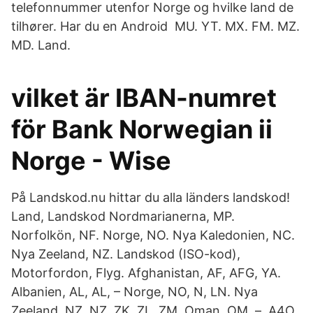
telefonnummer utenfor Norge og hvilke land de
tilhører. Har du en Android MU. YT. MX. FM. MZ.
MD. Land.
vilket är IBAN-numret
för Bank Norwegian ii
Norge - Wise
På Landskod.nu hittar du alla länders landskod!
Land, Landskod Nordmarianerna, MP.
Norfolkön, NF. Norge, NO. Nya Kaledonien, NC.
Nya Zeeland, NZ. Landskod (ISO-kod),
Motorfordon, Flyg. Afghanistan, AF, AFG, YA.
Albanien, AL, AL, – Norge, NO, N, LN. Nya
Zeeland, NZ, NZ, ZK, ZL, ZM. Oman, OM, –, A4O.