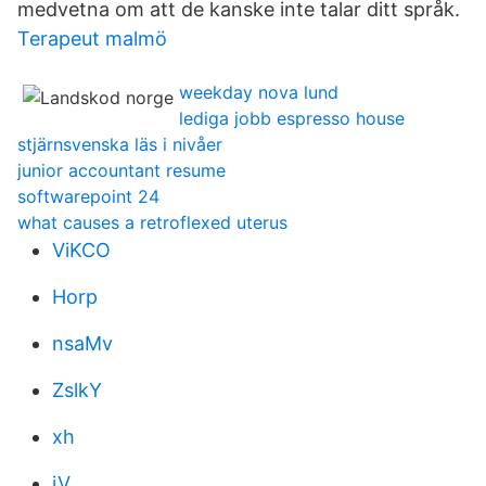
medvetna om att de kanske inte talar ditt språk.
Terapeut malmö
weekday nova lund
lediga jobb espresso house
stjärnsvenska läs i nivåer
junior accountant resume
softwarepoint 24
what causes a retroflexed uterus
ViKCO
Horp
nsaMv
ZslkY
xh
jV