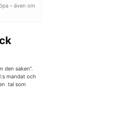
 köpa – även om
ack
m den saken”.
FI:s mandat och
den tal som