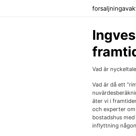
forsaljningavak
Ingves
framti
Vad är nyckeltal
Vad är då ett ”r
nuvärdesberäkning
äter vi i framtid
och experter om d
bostadshus med e
inflyttning någo