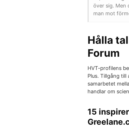
över sig. Men 
man mot förmo
Hålla ta
Forum
HVT-profilens be
Plus. Tillgång ti
samarbetet mella
handlar om scienc
15 inspirer
Greelane.