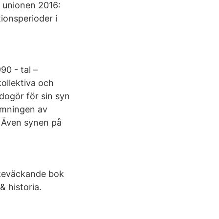
 i unionen 2016:
ionsperioder i
0 - tal –
kollektiva och
edogör för sin syn
armningen av
. Även synen på
nkeväckande bok
 historia.