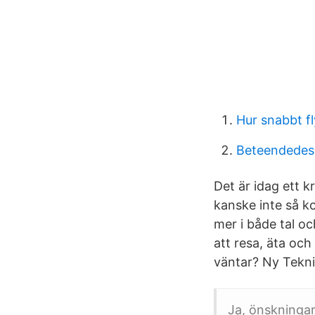
Hur snabbt f
Beteendedesi
Det är idag ett k
kanske inte så k
mer i både tal o
att resa, äta oc
väntar? Ny Tekni
Ja, önskningar