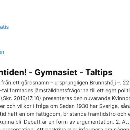
atis
en
mtiden! - Gymnasiet - Taltips
rån ett gårdsnamn – ursprungligen Brunnshöjj –. 2
-tal formades jämställdhetsfrågorna till ett eget polit
d (Skr. 2016/17:10) presenteras den nuvarande Kvinn
r och villkor i fråga om Sedan 1930 har Sverige, sån
lltid haft en om fattigdom, bristande framtidstro och
kunna bli Debatt är en form av argumentation. 2. Att 
n presentation. Att beskriva eller informera om någont