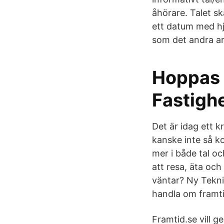
åhörare. Talet sk
ett datum med hj
som det andra a
Hoppas k
Fastigh
Det är idag ett k
kanske inte så k
mer i både tal o
att resa, äta oc
väntar? Ny Teknik
handla om framt
Framtid.se vill g