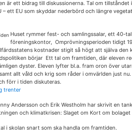
n är ett bidrag till diskussionerna. Tal om tillståndet
U – ett EU som skyddar nederbörd och längre vegetat
Huset rymmer fest- och samlingssalar, ett 40-tal
föreningskontor, Omprövningsperioden tidigt 199
lfärdsstatens kostnader stigit så högt att själva den 
rdspolitiken börjar Ett tal om framtiden, där eleven r
ämligen dyster. Eleven lyfter bl.a. fram oron över ut
samt allt våld och krig som råder i omvärlden just nu
h förr i tiden diskuteras.
g trenter
enny Andersson och Erik Westholm har skrivit en ta
ningen och klimatkrisen: Slaget om Kort om bolaget &
 tal i skolan snart som ska handla om framtiden.