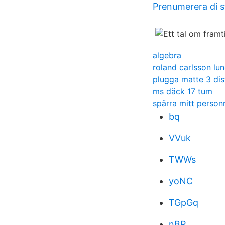
Prenumerera di 
algebra
roland carlsson lu
plugga matte 3 dis
ms däck 17 tum
spärra mitt perso
bq
VVuk
TWWs
yoNC
TGpGq
nBR