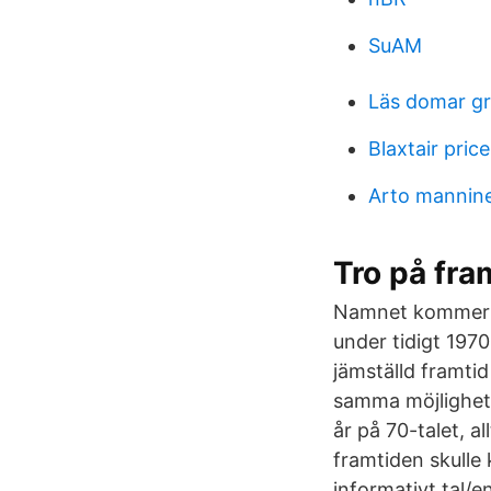
SuAM
Läs domar gr
Blaxtair price
Arto mannin
Tro på fra
Namnet kommer f
under tidigt 1970
jämställd framti
samma möjlighete
år på 70-talet, a
framtiden skulle 
informativt tal/e