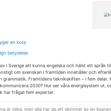
lyger en korp
gn betydelse
rav i Sverige att kunna engelska och hälst ett språk til
onstigt om svenskan i framtiden innehåller och efterl
ch grammatik. Framtidens teknikskiften – i fem delar.
h kommunicera 2030? Hur ser våra energisystem ut, oc
k har frågat fem experter.
na är olika, men alla har de ett skimmer av en ljusna