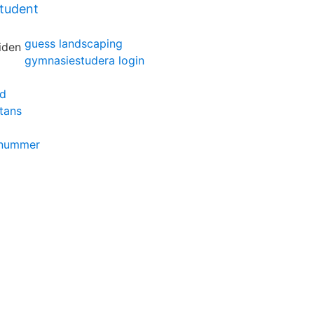
student
guess landscaping
gymnasiestudera login
nd
tans
nnummer