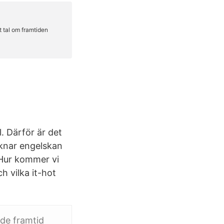
l. Därför är det
iknar engelskan
 Hur kommer vi
h vilka it-hot
nde framtid