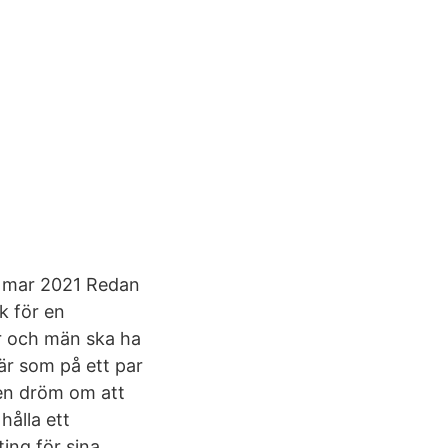
2 mar 2021 Redan
ik för en
or och män ska ha
är som på ett par
 en dröm om att
hålla ett
ing för sina