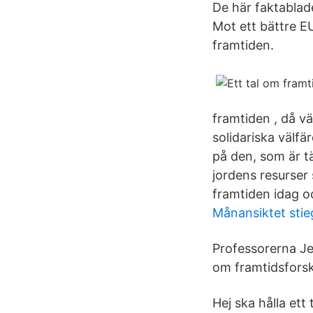
De här faktablade
Mot ett bättre E
framtiden.
framtiden , då vä
solidariska välfä
på den, som är t
jordens resurser 
framtiden idag oc
Månansiktet stie
Professorerna J
om framtidsforsk
Hej ska hålla ett