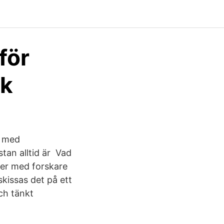
för
nk
n med
stan alltid är Vad
juer med forskare
skissas det på ett
ch tänkt