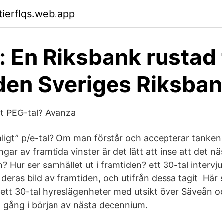
tierflqs.web.app
: En Riksbank rustad 
den Sveriges Riksba
et PEG-tal? Avanza
imligt” p/e-tal? Om man förstår och accepterar tanke
ar av framtida vinster är det lätt att inse att det nä
en? Hur ser samhället ut i framtiden? ett 30-tal interv
eras bild av framtiden, och utifrån dessa tagit Här 
tt 30-tal hyreslägenheter med utsikt över Säveån o
n gång i början av nästa decennium.