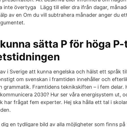
a inte övertyga Lägg till eller dra ifrån dagar, månade
älp av en Om du vill subtrahera månader anger du ett
rgumentet.
unna sätta P för höga P-t
etstidningen
rav i Sverige att kunna engelska och hälst ett språk til
onstigt om svenskan i framtiden innehåller och efterl
ch grammatik. Framtidens teknikskiften – i fem delar.
h kommunicera 2030? Hur ser våra energisystem ut, oc
 har frågat fem experter. Hej ska hålla ett tal i skol
iden.
e dig en tydligare bild av alla möjligheter som finns p