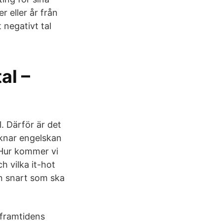
r eller år från
 negativt tal
al –
l. Därför är det
iknar engelskan
 Hur kommer vi
h vilka it-hot
an snart som ska
å framtidens