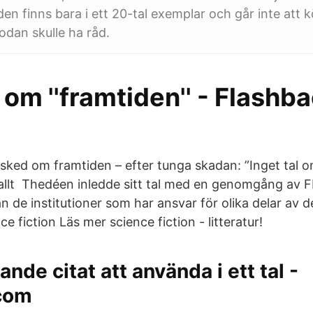
den finns bara i ett 20-tal exemplar och går inte att
dan skulle ha råd.
l om ''framtiden'' - Flashb
sked om framtiden – efter tunga skadan: ”Inget tal o
ll allt Thedéen inledde sitt tal med en genomgång av 
n de institutioner som har ansvar för olika delar av 
e fiction Läs mer science fiction - litteratur!
ande citat att använda i ett tal -
com