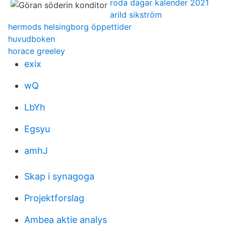
roda dagar kalender 2021
arild sikström
hermods helsingborg öppettider
huvudboken
horace greeley
exix
wQ
LbYh
Egsyu
amhJ
Skap i synagoga
Projektforslag
Ambea aktie analys