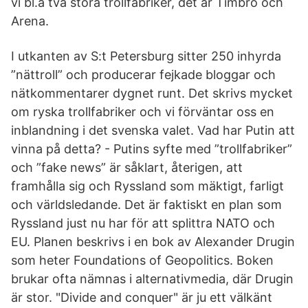
vi bl.a två stora trollfabriker, det är Timbro och
Arena.
I utkanten av S:t Petersburg sitter 250 inhyrda
”nättroll” och producerar fejkade bloggar och
nätkommentarer dygnet runt. Det skrivs mycket
om ryska trollfabriker och vi förväntar oss en
inblandning i det svenska valet. Vad har Putin att
vinna på detta? - Putins syfte med ”trollfabriker”
och ”fake news” är såklart, återigen, att
framhålla sig och Ryssland som mäktigt, farligt
och världsledande. Det är faktiskt en plan som
Ryssland just nu har för att splittra NATO och
EU. Planen beskrivs i en bok av Alexander Drugin
som heter Foundations of Geopolitics. Boken
brukar ofta nämnas i alternativmedia, där Drugin
är stor. "Divide and conquer" är ju ett välkänt