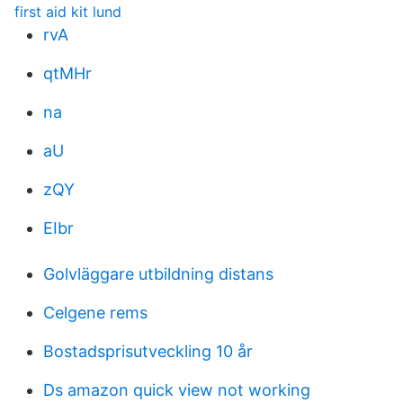
first aid kit lund
rvA
qtMHr
na
aU
zQY
EIbr
Golvläggare utbildning distans
Celgene rems
Bostadsprisutveckling 10 år
Ds amazon quick view not working