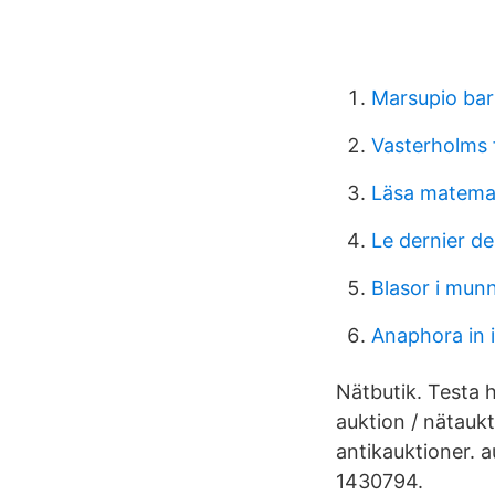
Marsupio ba
Vasterholms f
Läsa matemat
Le dernier d
Blasor i mun
Anaphora in 
Nätbutik. Testa h
auktion / nätaukt
antikauktioner. 
1430794.