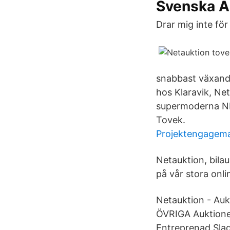
Svenska Au
Drar mig inte för
snabbast växande
hos Klaravik, Net
supermoderna NL
Tovek.
Projektengagema
Netauktion, bilau
på vår stora onli
Netauktion - Aukt
ÖVRIGA Auktionet
Entreprenad Slag