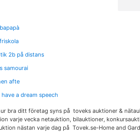
rbapapà
riskola
ik 2b på distans
es samourai
nen afte
i have a dream speech
ur bra ditt företag syns på toveks auktioner & nätauk
ion varje vecka netauktion, bilauktioner, konkursaukt
auktion nästan varje dag på Tovek.se-Home and Gard