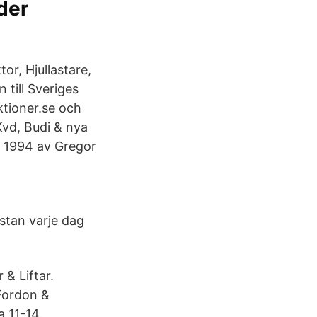
der
or, Hjullastare,
till Sveriges
tioner.se och
Kvd, Budi & nya
 1994 av Gregor
ästan varje dag
 Liftar. ​
Fordon &
 11-14.