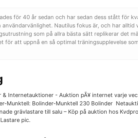
ades för 40 år sedan och har sedan dess stått för kva
användarvänlighet. Nautilus fokus är, och har alltid v
ngsutrustning som på allra bästa sätt replikerar det m
t för att uppnå en så optimal träningsupplevelse som
g
& Internetauktioner - Auktion pÃ¥ internet varje vecka
er-Munktell: Bolinder-Munktell 230 Bolinder Netaukt
nade grävlastare till salu – Köp på auktion hos Kvdpr
 Lastare pic.