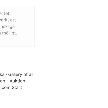
litet,
arit, att
änskliga
 möjligt.
 · Gallery of all
ion - Auktion
o.com Start