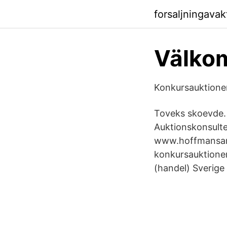
forsaljningavak
Välkom
Konkursauktione
Toveks skoevde. 
Auktionskonsulte
www.hoffmansanti
konkursauktioner,
(handel) Sverige