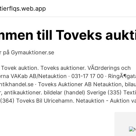
tierflqs.web.app
men till Toveks aukt
r på Gymauktioner.se
Tovek auktion. Toveks auktioner. VÃ¤rderings och
rna VAKab AB/Netauktion · 031-17 17 00 · RingÃ¶gat
khandel.se · Toveks Auktioner AB Netauktion, bilau
 antikauktioner. bildelar (handel) Sverige (335) Textil
 (364) Toveks Bil Ulricehamn. Netauktion - Auktion va