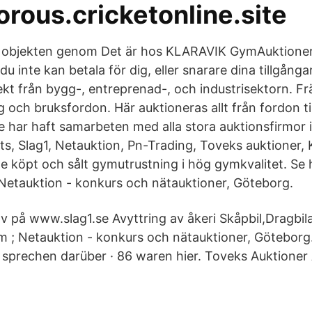
rous.cricketonline.site
s objekten genom Det är hos KLARAVIK GymAuktioner 
inte kan betala för dig, eller snarare dina tillgång
ekt från bygg-, entreprenad-, och industrisektorn. Fr
g och bruksfordon. Här auktioneras allt från fordon t
ge har haft samarbeten med alla stora auktionsfirmor 
its, Slag1, Netauktion, Pn-Trading, Toveks auktioner
de köpt och sålt gymutrustning i hög gymkvalitet. Se h
etauktion - konkurs och nätauktioner, Göteborg.
v på www.slag1.se Avyttring av åkeri Skåpbil,Dragbil
,m ; Netauktion - konkurs och nätauktioner, Göteborg.
 sprechen darüber · 86 waren hier. Toveks Auktioner 