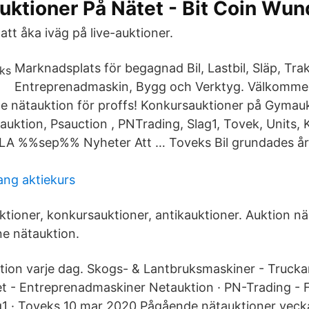
ktioner På Nätet - Bit Coin Wun
 att åka iväg på live-auktioner.
Marknadsplats för begagnad Bil, Lastbil, Släp, Trakt
Entreprenadmaskin, Bygg och Verktyg. Välkommen 
 nätauktion för proffs! Konkursauktioner på Gymauk
auktion, Psauction , PNTrading, Slag1, Tovek, Units, 
A %%sep%% Nyheter Att … Toveks Bil grundades år
ng aktiekurs
ktioner, konkursauktioner, antikauktioner. Auktion n
ne nätauktion.
ion varje dag. Skogs- & Lantbruksmaskiner - Truckar &
 - Entreprenadmaskiner Netauktion · ​​PN-Trading - 
1 · ​Toveks 10 mar 2020 Pågående nätauktioner vecka