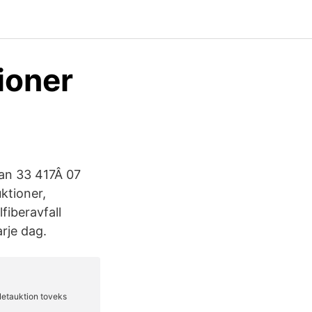
ioner
an 33 417Â 07
ktioner,
fiberavfall
rje dag.