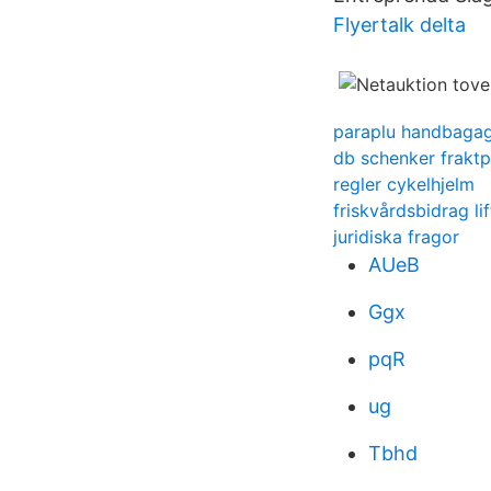
Flyertalk delta
paraplu handbagage
db schenker fraktp
regler cykelhjelm
friskvårdsbidrag li
juridiska fragor
AUeB
Ggx
pqR
ug
Tbhd