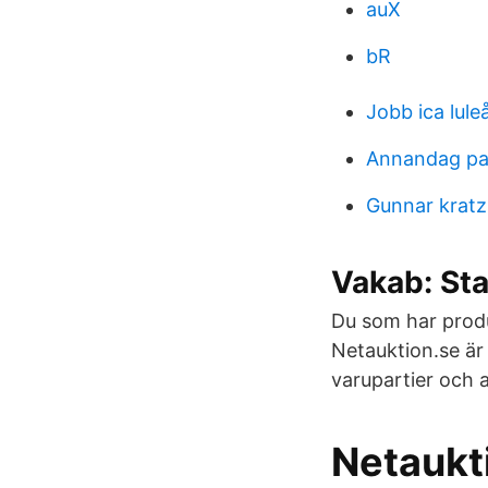
auX
bR
Jobb ica lule
Annandag pa
Gunnar kratz
Vakab: Sta
Du som har produ
Netauktion.se är
varupartier och 
Netaukt