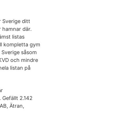
Sverige ditt
ar hamnar där.
ämst listas
ill kompletta gym
i Sverige såsom
, KVD och mindre
ela listan på
ar
 Gefällt 2.142
AB, Ätran,