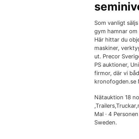
seminivo
Som vanligt sälj
gym hamnar om du 
Här hittar du obj
maskiner, verkty
ut. Precor Sveri
PS auktioner, Un
firmor, där vi bå
kronofogden.se N
Nätauktion 18 no
,Trailers,Truckar
Mal · 4 Personen
Sweden.