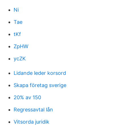
Ni
Tae
tKf
ZpHW
ycZK
Lidande leder korsord
Skapa företag sverige
20% av 150
Regressavtal lån
Vitsorda juridik