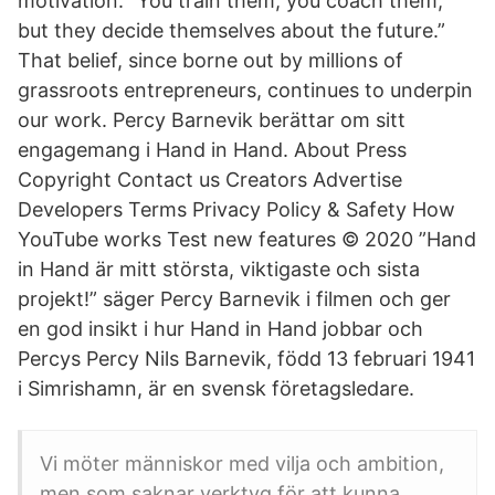
motivation. “You train them, you coach them,
but they decide themselves about the future.”
That belief, since borne out by millions of
grassroots entrepreneurs, continues to underpin
our work. Percy Barnevik berättar om sitt
engagemang i Hand in Hand. About Press
Copyright Contact us Creators Advertise
Developers Terms Privacy Policy & Safety How
YouTube works Test new features © 2020 ”Hand
in Hand är mitt största, viktigaste och sista
projekt!” säger Percy Barnevik i filmen och ger
en god insikt i hur Hand in Hand jobbar och
Percys Percy Nils Barnevik, född 13 februari 1941
i Simrishamn, är en svensk företagsledare.
Vi möter människor med vilja och ambition,
men som saknar verktyg för att kunna